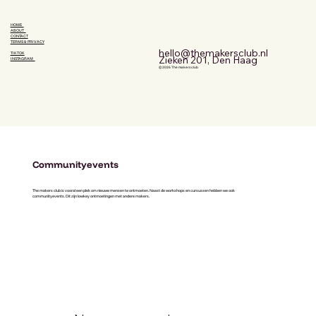
HOME
ABOUT
CONTACT
TERMS & PRIVACY
hello@themakersclub.nl
TIKTOK
Zieken 201, Den Haag
INSTAGRAM
© 2026 The makers club
Communityevents
The makers club is vooral een plek om nieuwe mensen te ontmoeten. Naast de workshops en cursussen hebben we ook
communityevents. Dit zijn lowkey ontmoetingen met andere makers.