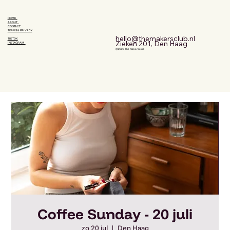
HOME
ABOUT
CONTACT
TERMS & PRIVACY
hello@themakersclub.nl
TIKTOK
Zieken 201, Den Haag
INSTAGRAM
© 2026 The makers club
Coffee Sunday - 20 juli
zo 20 jul
  |  
Den Haag