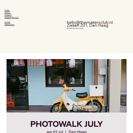
HOME
ABOUT
CONTACT
TERMS & PRIVACY
hello@themakersclub.nl
TIKTOK
Zieken 201, Den Haag
INSTAGRAM
© 2026 The makers club
PHOTOWALK JULY
wo 01 jul
  |  
Den Haag